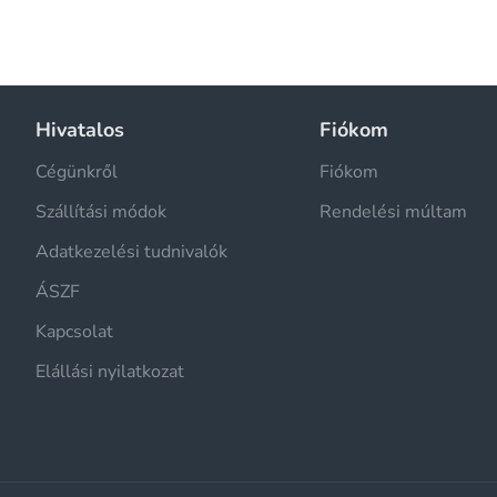
Hivatalos
Fiókom
Cégünkről
Fiókom
Szállítási módok
Rendelési múltam
Adatkezelési tudnivalók
ÁSZF
Kapcsolat
Elállási nyilatkozat