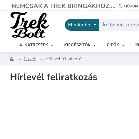
NEMCSAK A TREK BRINGÁKHOZ....
FIÓKOM
Mindenhol
Írd
be
mit
ALKATRÉSZEK
KIEGÉSZÍTŐK
CIPŐK
K
keresel?
Cikkek
Hírlevél feliratkozás
h
o
Hírlevél feliratkozás
m
e