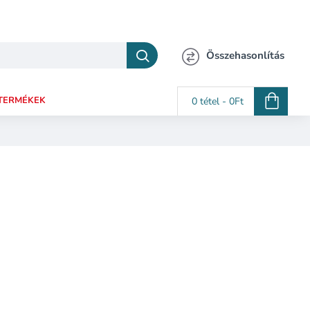
Összehasonlítás
TERMÉKEK
0 tétel - 0Ft