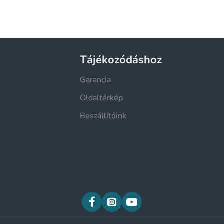
Tájékozódáshoz
Garancia
Oldaltérkép
Beszállítóink