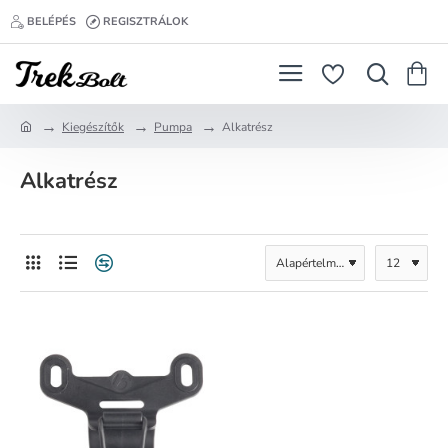
BELÉPÉS
REGISZTRÁLOK
Kiegészítők
Pumpa
Alkatrész
h
o
Alkatrész
m
e