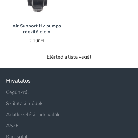
Air Support Hv pumpa
rögzítő elem
2 190Ft
Elérted a lista végét
Hivatalos
Cégünkről
Szállítási módok
Adatkezelési tudnivalók
ÁSZF
Kapcsolat