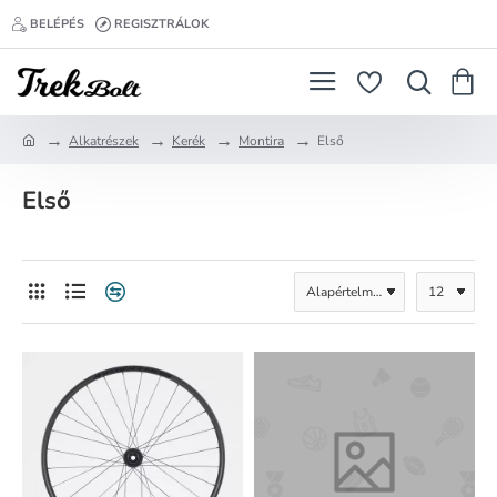
BELÉPÉS
REGISZTRÁLOK
Alkatrészek
Kerék
Montira
Első
h
o
Első
m
e