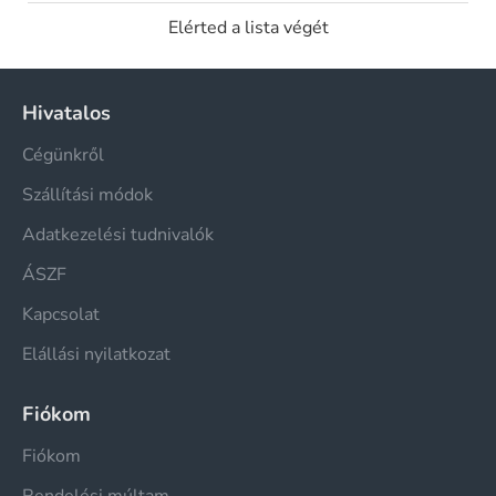
Elérted a lista végét
Hivatalos
Cégünkről
Szállítási módok
Adatkezelési tudnivalók
ÁSZF
Kapcsolat
Elállási nyilatkozat
Fiókom
Fiókom
Rendelési múltam