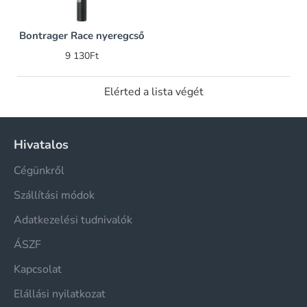
Bontrager Race nyeregcső
9 130Ft
Elérted a lista végét
Hivatalos
Cégünkről
Szállítási módok
Adatkezelési tudnivalók
ÁSZF
Kapcsolat
Elállási nyilatkozat