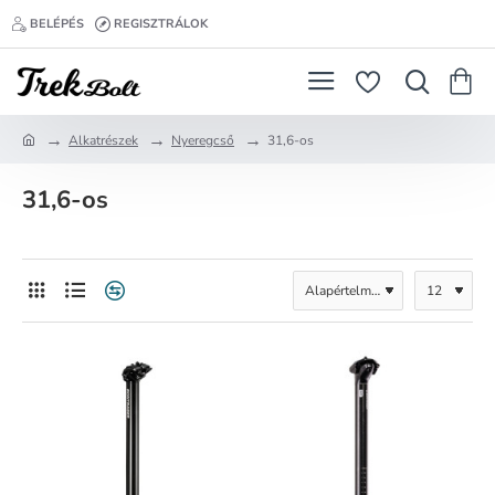
BELÉPÉS
REGISZTRÁLOK
Alkatrészek
Nyeregcső
31,6-os
h
o
31,6-os
m
e