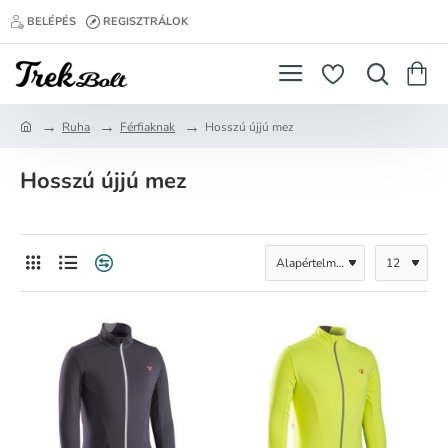
BELÉPÉS
REGISZTRÁLOK
Ruha
Férfiaknak
Hosszú újjú mez
h
o
Hosszú újjú mez
m
e