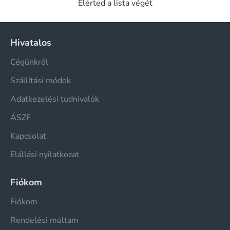
Elérted a lista végét
Hivatalos
Cégünkről
Szállítási módok
Adatkezelési tudnivalók
ÁSZF
Kapcsolat
Elállási nyilatkozat
Fiókom
Fiókom
Rendelési múltam