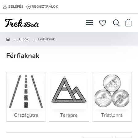
BELÉPÉS
REGISZTRÁLOK
Cipők
Férfiaknak
h
o
Férfiaknak
m
e
Országútra
Terepre
Triatlonra