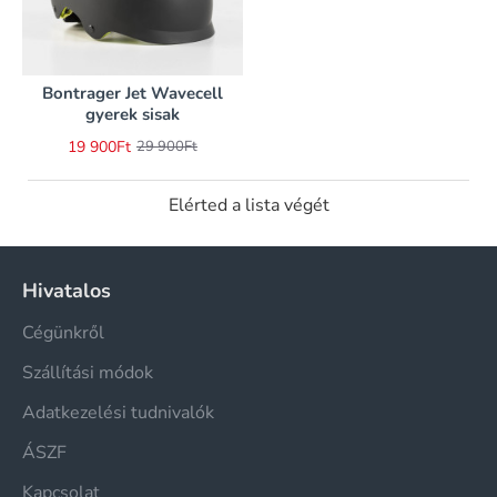
Bontrager Jet Wavecell
-33%
gyerek sisak
19 900Ft
29 900Ft
Elérted a lista végét
Hivatalos
Cégünkről
Szállítási módok
Adatkezelési tudnivalók
ÁSZF
Kapcsolat