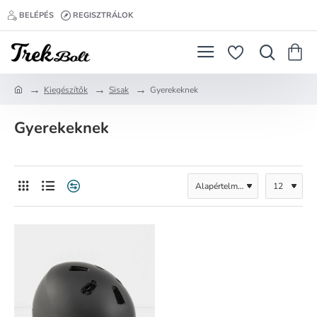
BELÉPÉS
REGISZTRÁLOK
Kiegészítők
Sisak
Gyerekeknek
h
o
Gyerekeknek
m
e