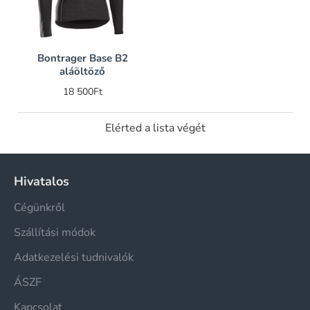
Bontrager Base B2
aláöltöző
18 500Ft
Elérted a lista végét
Hivatalos
Cégünkről
Szállítási módok
Adatkezelési tudnivalók
ÁSZF
Kapcsolat