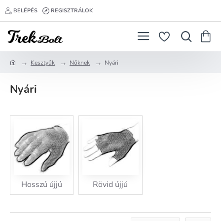
BELÉPÉS
REGISZTRÁLOK
Kesztyűk
Nőknek
Nyári
h
o
Nyári
m
e
Hosszú újjú
Rövid újjú