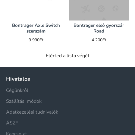
Bontrager Axle Switch
Bontrager első gyorszár
szerszám
Road
9 990Ft
4 200Ft
Elérted a lista végét
Hivatalos
Cégünkről
Szállítási módok
Adatkezelési tudnivalók
ÁSZF
Kapcsolat