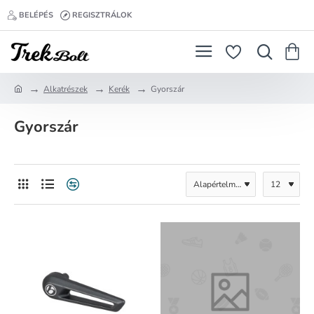
BELÉPÉS
REGISZTRÁLOK
Alkatrészek
Kerék
Gyorszár
h
o
Gyorszár
m
e