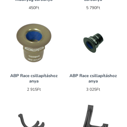
450Ft
5 790Ft
ABP Race csillapításhoz
ABP Race csillapításhoz
anya
anya
2 915Ft
3 025Ft