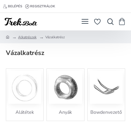
BELÉPÉS
REGISZTRÁLOK
Alkatrészek
Vázalkatrész
h
o
Vázalkatrész
m
e
Alátétek
Anyák
Bowdenvezető