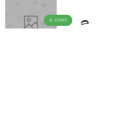
SZŰRÉS
Boone lánvilla védő
Bowdenvezető Madone 9-es
vázakhoz
2 990Ft
2 900Ft