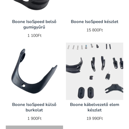
Boone IsoSpeed belső
Boone IsoSpeed készlet
gumigyűrű
15 800Ft
1 100Ft
Boone IsoSpeed külső
Boone kábelvezető elem
burkolat
készlet
1 900Ft
19 990Ft