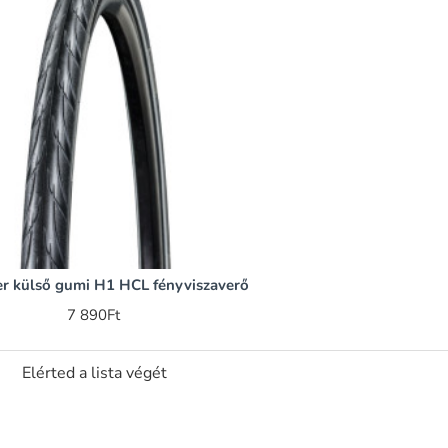
r külső gumi H1 HCL fényviszaverő
7 890Ft
Elérted a lista végét