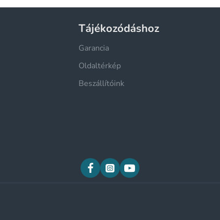
Tájékozódáshoz
Garancia
Oldaltérkép
Beszállítóink