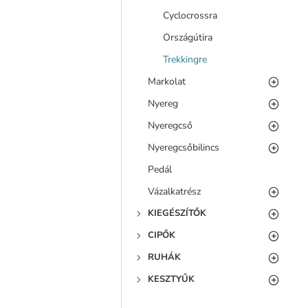
Cyclocrossra
Országútira
Trekkingre
Markolat
Nyereg
Nyeregcső
Nyeregcsőbilincs
Pedál
Vázalkatrész
KIEGÉSZÍTŐK
CIPŐK
RUHÁK
KESZTYŰK