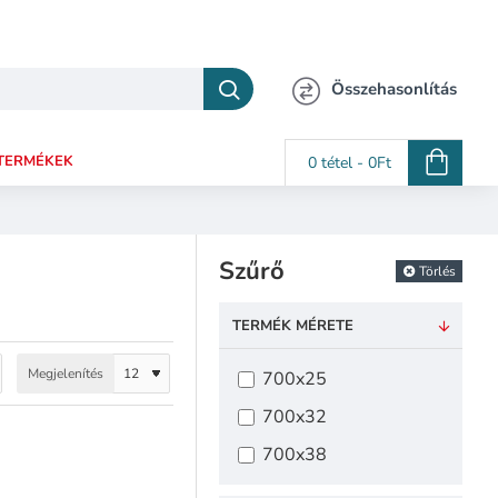
Összehasonlítás
TERMÉKEK
0 tétel - 0Ft
Szűrő
Törlés
TERMÉK MÉRETE
Megjelenítés
700x25
700x32
700x38