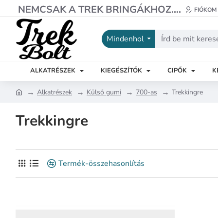
NEMCSAK A TREK BRINGÁKHOZ....
FIÓKOM
Mindenhol
Írd
be
mit
ALKATRÉSZEK
KIEGÉSZÍTŐK
CIPŐK
K
keresel?
Alkatrészek
Külső gumi
700-as
Trekkingre
h
o
Trekkingre
m
e
Termék-összehasonlítás