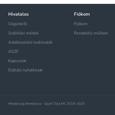
Hivatalos
Fiókom
Cégünkről
Fiókom
Szállítási módok
Rendelési múltam
Adatkezelési tudnivalók
ÁSZF
Kapcsolat
Elállási nyilatkozat
Minden jog fenntartva - Sport Túra Kft. 2019-2025