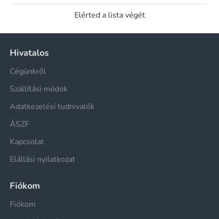
Elérted a lista végét
Hivatalos
Cégünkről
Szállítási módok
Adatkezelési tudnivalók
ÁSZF
Kapcsolat
Elállási nyilatkozat
Fiókom
Fiókom