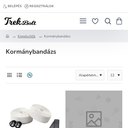
BELÉPÉS
REGISZTRÁLOK
Kiegészítők
Kormánybandázs
h
o
Kormánybandázs
m
e