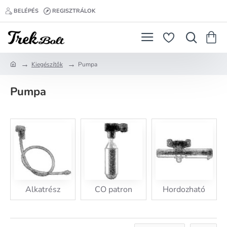
BELÉPÉS
REGISZTRÁLOK
Kiegészítők
Pumpa
h
o
Pumpa
m
e
Alkatrész
CO patron
Hordozható