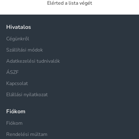
Elérted a lista végét
Hivatalos
Cégünkről
Szállítási módok
Adatkezelési tudnivalók
ÁSZF
Kapcsolat
Elállási nyilatkozat
Fiókom
Fiókom
Rendelési múltam