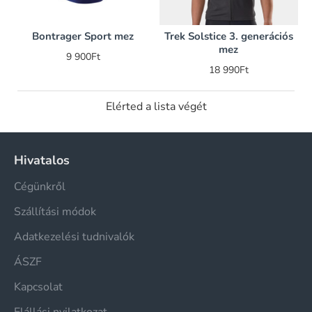
Bontrager Sport mez
Trek Solstice 3. generációs
mez
9 900Ft
18 990Ft
Elérted a lista végét
Hivatalos
Cégünkről
Szállítási módok
Adatkezelési tudnivalók
ÁSZF
Kapcsolat
Elállási nyilatkozat