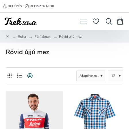
BELÉPÉS
REGISZTRÁLOK
Ruha
Férfiaknak
Rövid újjú mez
h
o
Rövid újjú mez
m
e