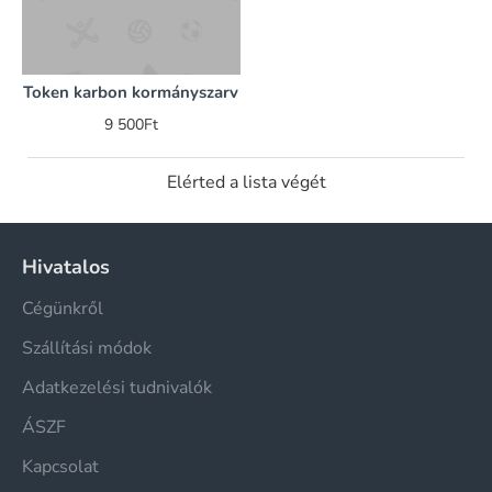
Token karbon kormányszarv
9 500Ft
Elérted a lista végét
Hivatalos
Cégünkről
Szállítási módok
Adatkezelési tudnivalók
ÁSZF
Kapcsolat