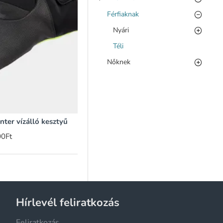
Férfiaknak
Nyári
Téli
Nőknek
ter vízálló kesztyű
00Ft
Hírlevél feliratkozás
Feliratkozás