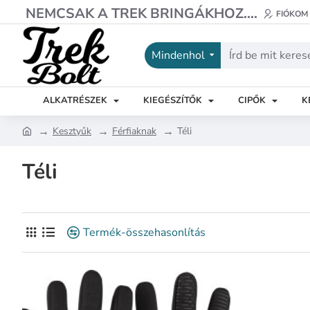
NEMCSAK A TREK BRINGÁKHOZ....
FIÓKOM
Mindenhol
Írd
be
mit
ALKATRÉSZEK
KIEGÉSZÍTŐK
CIPŐK
K
keresel?
Kesztyűk
Férfiaknak
Téli
h
o
Téli
m
e
Termék-összehasonlítás