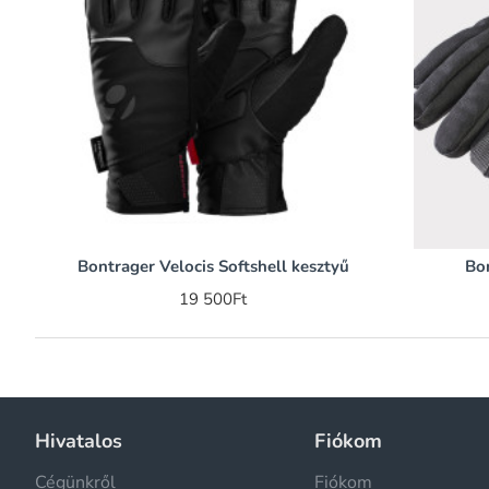
Bontrager Velocis Softshell kesztyű
Bon
19 500Ft
Hivatalos
Fiókom
Cégünkről
Fiókom