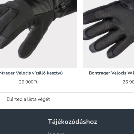
trager Velocis vízálló kesztyű
Bontrager Velocis Win
26 900Ft
26 9
Elérted a lista végét
Tájékozódáshoz
Garancia