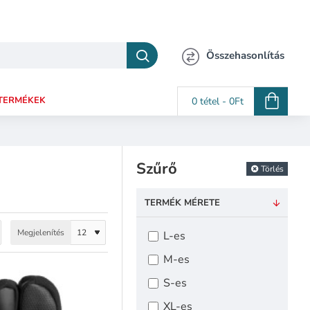
Összehasonlítás
TERMÉKEK
0 tétel - 0Ft
Szűrő
Törlés
TERMÉK MÉRETE
Megjelenítés
L-es
M-es
S-es
XL-es