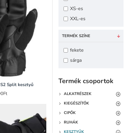
XS-es
XXL-es
TERMÉK SZÍNE
fekete
sárga
Termék csoportok
S2 Split kesztyű
90Ft
ALKATRÉSZEK
KIEGÉSZÍTŐK
CIPŐK
RUHÁK
KESZTYŰK