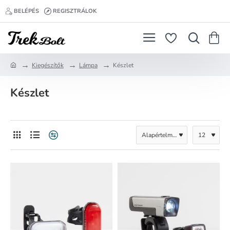
BELÉPÉS
REGISZTRÁLOK
Kiegészítők
Lámpa
Készlet
h
o
Készlet
m
e