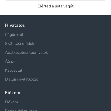
Elérted a lista végét
Hivatalos
Cégünkről
Szállítási módok
Adatkezelési tudnivalók
ÁSZF
Kapcsolat
Elállási nyilatkozat
Fiókom
Fiókom
Rendelési múltam