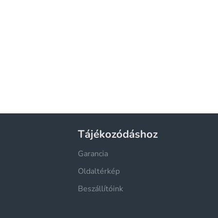
Tájékozódáshoz
Garancia
Oldaltérkép
Beszállítóink