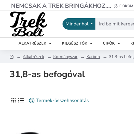
NEMCSAK A TREK BRINGÁKHOZ....
FIÓKOM
Mindenhol
Írd
be
mit
ALKATRÉSZEK
KIEGÉSZÍTŐK
CIPŐK
K
keresel?
Alkatrészek
Kormányszár
Karbon
31,8-as befo
h
o
31,8-as befogóval
m
e
Termék-összehasonlítás