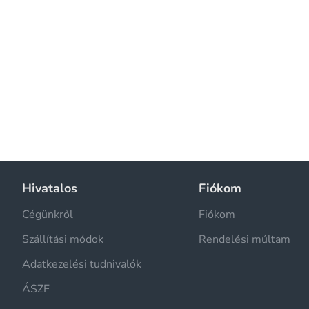
Hivatalos
Fiókom
Cégünkről
Fiókom
Szállítási módok
Rendelési múltam
Adatkezelési tudnivalók
ÁSZF