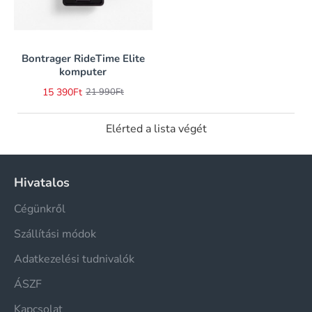
Bontrager RideTime Elite
-30%
komputer
15 390Ft
21 990Ft
Elérted a lista végét
Hivatalos
Cégünkről
Szállítási módok
Adatkezelési tudnivalók
ÁSZF
Kapcsolat