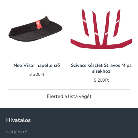
Neo Visor napellenző
Szivacs készlet Stravos Mips
sisakhoz
3 200Ft
5 200Ft
Elérted a lista végét
Hivatalos
Cégünkről