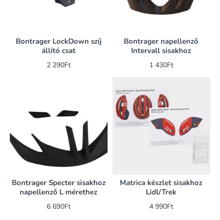
Bontrager LockDown szíj
Bontrager napellenző
állító csat
Intervall sisakhoz
2 290Ft
1 430Ft
Bontrager Specter sisakhoz
Matrica készlet sisakhoz
napellenző L mérethez
Lidl/Trek
6 690Ft
4 990Ft