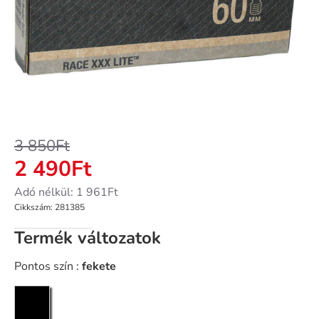
-35%
3 850Ft
2 490Ft
Adó nélkül: 1 961Ft
Cikkszám:
281385
Termék változatok
Pontos szín :
fekete