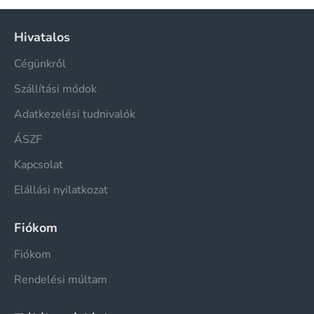
Hivatalos
Cégünkről
Szállítási módok
Adatkezelési tudnivalók
ÁSZF
Kapcsolat
Elállási nyilatkozat
Fiókom
Fiókom
Rendelési múltam