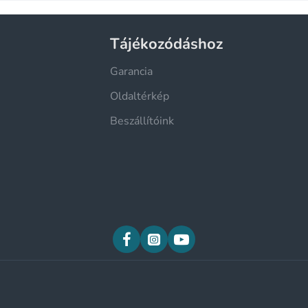
Tájékozódáshoz
Garancia
Oldaltérkép
Beszállítóink