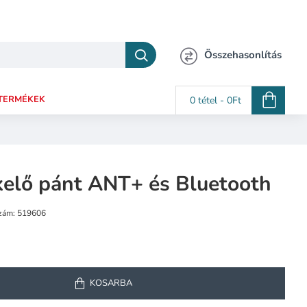
Összehasonlítás
TERMÉKEK
0 tétel - 0Ft
kelő pánt ANT+ és Bluetooth
zám:
519606
KOSÁRBA