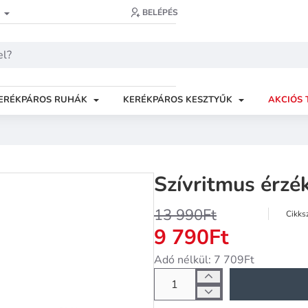
BELÉPÉS
ERÉKPÁROS RUHÁK
KERÉKPÁROS KESZTYŰK
AKCIÓS 
Szívritmus érzé
13 990Ft
Cikks
9 790Ft
Adó nélkül: 7 709Ft