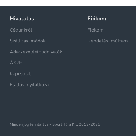
Hivatalos
Fiókom
Cégünkről
Fiókom
Szállítási módok
Rendelési múltam
Adatkezelési tudnivalók
ÁSZF
Kapcsolat
Elállási nyilatkozat
Minden jog fenntartva - Sport Túra Kft. 2019-2025