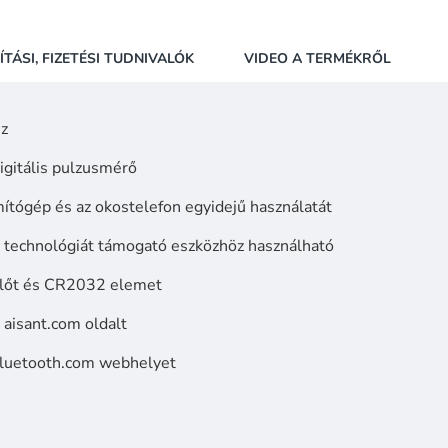
-30%
ÍTÁSI, FIZETÉSI TUDNIVALÓK
VIDEO A TERMÉKRŐL
ez
gitális pulzusmérő
ítógép és az okostelefon egyidejű használatát
 technológiát támogató eszközhöz használható
előt és CR2032 elemet
t aisant.com oldalt
a bluetooth.com webhelyet