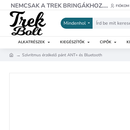
NEMCSAK A TREK BRINGÁKHOZ....
FIÓKOM
Mindenhol
Írd
be
mit
ALKATRÉSZEK
KIEGÉSZÍTŐK
CIPŐK
K
keresel?
Szívritmus érzékelő pánt ANT+ és Bluetooth
h
o
m
e