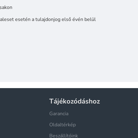
isakon
aleset esetén a tulajdonjog első évén belül
Tájékozódáshoz
Garancia
Oldaltérkép
Beszállítóink