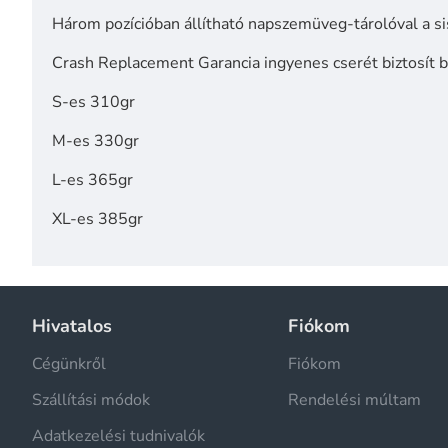
Három pozícióban állítható napszemüveg-tárolóval a s
Crash Replacement Garancia ingyenes cserét biztosít b
S-es 310gr
M-es 330gr
L-es 365gr
XL-es 385gr
Hivatalos
Fiókom
Cégünkről
Fiókom
Szállítási módok
Rendelési múltam
Adatkezelési tudnivalók