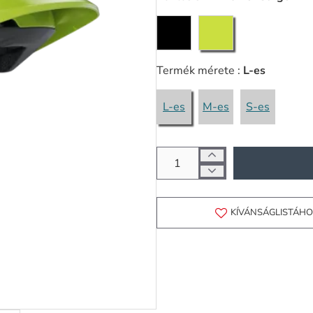
Termék mérete :
L-es
L-es
M-es
S-es
KÍVÁNSÁGLISTÁH