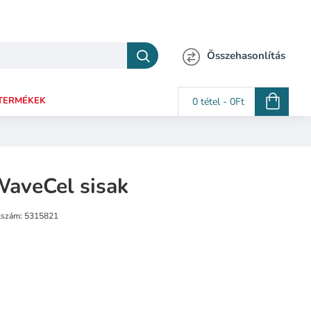
Összehasonlítás
TERMÉKEK
0 tétel - 0Ft
aveCel sisak
kszám:
5315821