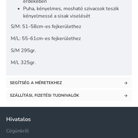
érdekében
Puha, kényelmes, mosható szivacsok teszik
kényelmessé a sisak viselését
S/M: 51-58cm-es fejkerülethez
M/L: 55-61cm-es fejkerülethez
S/M 295gr.
M/L 325gr.
SEGÍTSÉG A MÉRETEKHEZ
SZÁLLÍTÁSI, FIZETÉSI TUDNIVALÓK
Hivatalos
Cégünkről