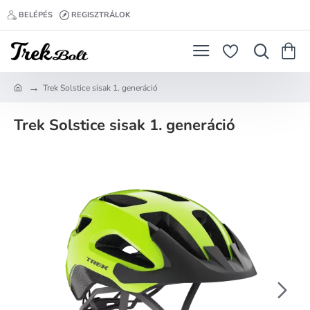
BELÉPÉS
REGISZTRÁLOK
Trek Solstice sisak 1. generáció
h
o
Trek Solstice sisak 1. generáció
m
e