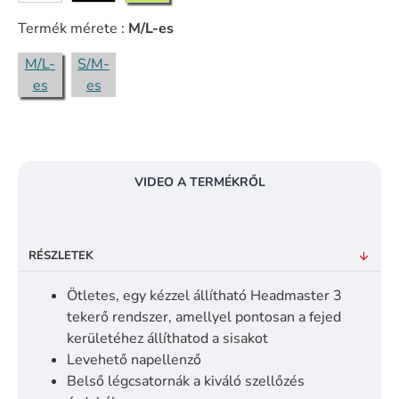
Termék mérete :
M/L-es
M/L-
S/M-
es
es
VIDEO A TERMÉKRŐL
RÉSZLETEK
Ötletes, egy kézzel állítható Headmaster 3
tekerő rendszer, amellyel pontosan a fejed
kerületéhez állíthatod a sisakot
Levehető napellenző
Belső légcsatornák a kiváló szellőzés